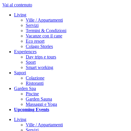
Vai al contenuto
Living
Ville / Appartamenti
Servizi
Termini & Condizioni
Vacanze con il cane
Eco resort
Colago Stories
Experiences
Day trips e tours
Sport
Smart working
Sapori
Colazione
Ristoranti
Garden Spa
Piscine
Garden Sauna
Massaggi e Yoga
Upcoming Events
Living
Ville / Appartamenti
Servizi