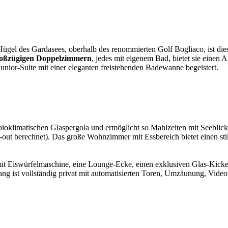
Hügel des Gardasees, oberhalb des renommierten Golf Bogliaco, ist di
roßzügigen Doppelzimmern
, jedes mit eigenem Bad, bietet sie einen
ior-Suite mit einer eleganten freistehenden Badewanne begeistert.
bioklimatischen Glaspergola und ermöglicht so Mahlzeiten mit Seeblick b
out berechnet). Das große Wohnzimmer mit Essbereich bietet einen s
ar mit Eiswürfelmaschine, eine Lounge-Ecke, einen exklusiven Glas-Kic
ang ist vollständig privat mit automatisierten Toren, Umzäunung, Vide